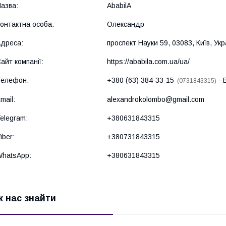
AbabilA
Олександр
проспект Науки 59, 03083, Київ, Укр
https://ababila.com.ua/ua/
+380 (63) 384-33-15
0731843315
alexandrokolombo@gmail.com
+380631843315
+380731843315
+380631843315
к нас знайти