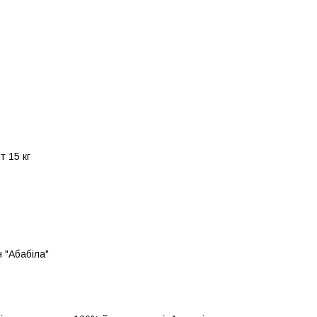
 15 кг

 "Абабіла"