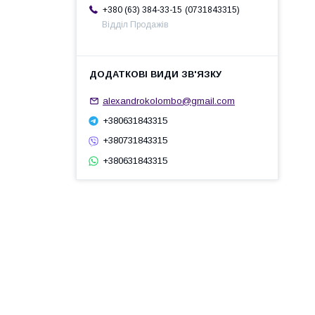
0731843315
+380 (63) 384-33-15
Відділ Продажів
alexandrokolombo@gmail.com
+380631843315
+380731843315
+380631843315