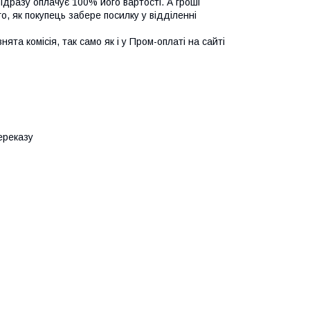
дразу оплачує 100% його вартості. А гроші 
, як покупець забере посилку у відділенні 
та комісія, так само як і у Пром-оплаті на сайті 
ереказу