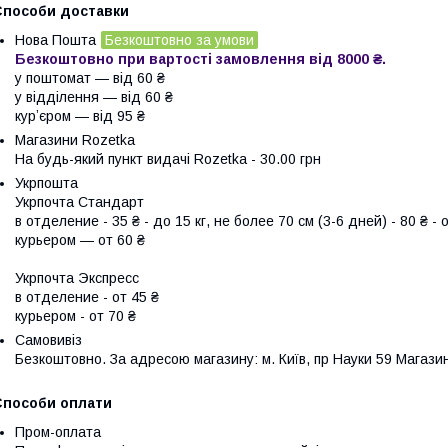
Способи доставки
Нова Пошта
Безкоштовно за умови
Безкоштовно при вартості замовлення від 8000 ₴.
у поштомат — від 60 ₴

у відділення — від 60 ₴

курʼєром — від 95 ₴
Магазини Rozetka
На будь-який пункт видачі Rozetka - 30.00 грн
Укрпошта
Укрпочта Стандарт

в отделение - 35 ₴ - до 15 кг, не более 70 см (3-6 дней) - 80 ₴ - от
курьером — от 60 ₴

Укрпочта Экспресс

в отделение - от 45 ₴

курьером - от 70 ₴
Самовивіз
Безкоштовно. За адресою магазину: м. Київ, пр Науки 59 Магазин
Способи оплати
Пром-оплата