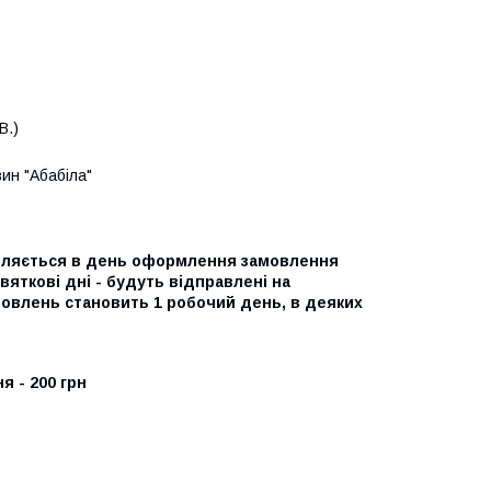
В.)
зин "Абабіла"
авляється в день оформлення замовлення
святкові дні - будуть відправлені на
мовлень становить 1 робочий день, в деяких
я - 200 грн