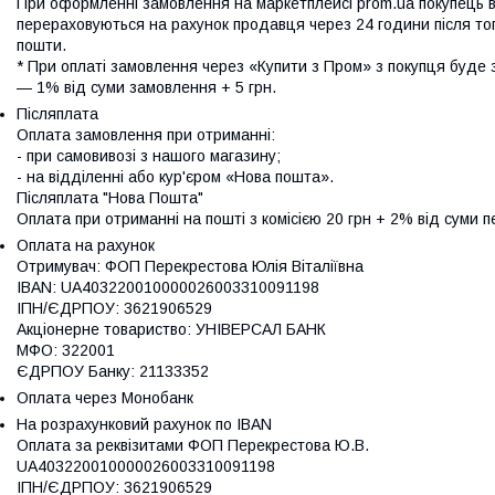
При оформленні замовлення на маркетплейсі prom.ua покупець ві
перераховуються на рахунок продавця через 24 години після того
пошти.

* При оплаті замовлення через «Купити з Пром» з покупця буде зня
— 1% від суми замовлення + 5 грн.
Післяплата
Оплата замовлення при отриманні: 

- при самовивозі з нашого магазину; 

- на відділенні або кур'єром «Нова пошта». 

Післяплата "Нова Пошта"

Оплата при отриманні на пошті з комісією 20 грн + 2% від суми п
Оплата на рахунок
Отримувач: ФОП Перекрестова Юлія Віталіївна 

IBAN: UA403220010000026003310091198 

ІПН/ЄДРПОУ: 3621906529 

Акціонерне товариство: УНІВЕРСАЛ БАНК 

МФО: 322001 

ЄДРПОУ Банку: 21133352
Оплата через Монобанк
На розрахунковий рахунок по IBAN
Оплата за реквізитами ФОП Перекрестова Ю.В.

UA403220010000026003310091198

ІПН/ЄДРПОУ: 3621906529
