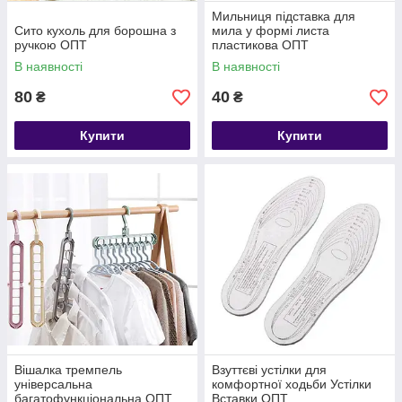
Мильниця підставка для
Сито кухоль для борошна з
мила у формі листа
ручкою ОПТ
пластикова ОПТ
В наявності
В наявності
80
40
₴
₴
Купити
Купити
Вішалка тремпель
Взуттєві устілки для
універсальна
комфортної ходьби Устілки
багатофункціональна ОПТ
Вставки ОПТ