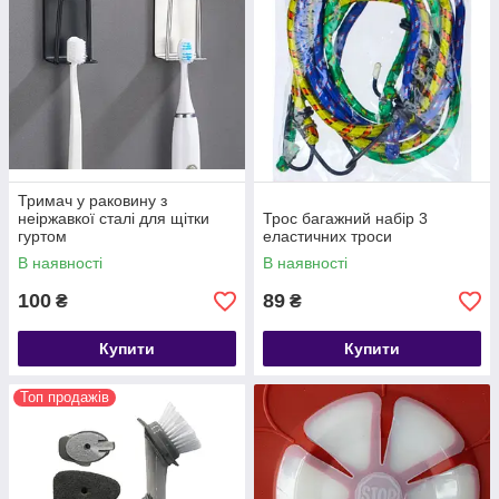
Тримач у раковину з
неіржавкої сталі для щітки
Трос багажний набір 3
гуртом
еластичних троси
В наявності
В наявності
100
89
₴
₴
Купити
Купити
Топ продажів