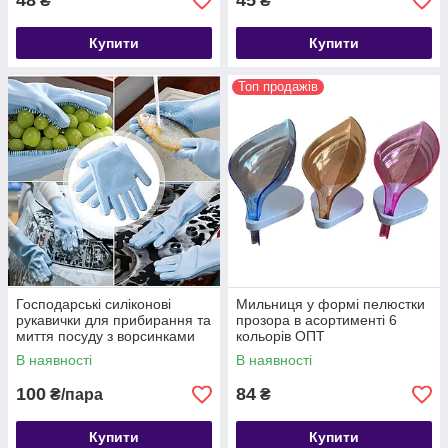
48
45
₴
₴
Купити
Купити
Топ продажів
Господарські силіконові
Мильниця у формі пелюстки
рукавички для прибирання та
прозора в асортименті 6
миття посуду з ворсинками
кольорів ОПТ
ОПТ
В наявності
В наявності
100
84
₴/пара
₴
Купити
Купити