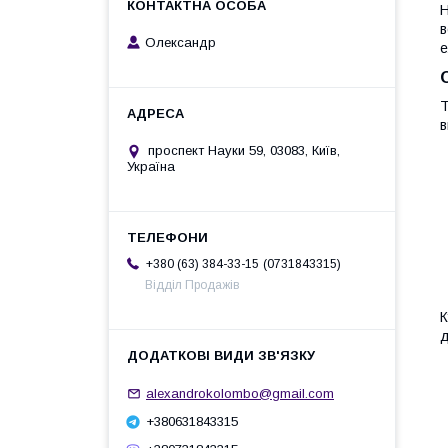
Н
в
Олександр
е
Т
в
проспект Науки 59, 03083, Київ,
Україна
0731843315
+380 (63) 384-33-15
Відділ Продажів
К
д
alexandrokolombo@gmail.com
+380631843315