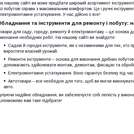
а нашому сайті ви може придбати широкий асортимент інструменті
сі побутові справи з максимальним комфортом. Це і ручні інструмент
лектромонтажне устаткування. У нас дійсно є все!
Обладнання та інструменти для ремонту і побуту: 
овари для саду, городу, ремонту й електромонтажу – це основа 
иконання необхідних робіт. На нашому сайті ви знайдете:
Садові й городні інструменти, які є незамінними для тих, хто 
виростити власний урожай.
Ремонтні інструменти – основа для виконання дрібних побутови
допомагають здійснювати монтаж, демонтаж, фіксацію та обробк
Електромонтажне устаткування. Воно гарантує безпеку під час 
Автотовари – все необхідне для того, щоб ви могли виконуват
авто.
упуючи надійне обладнання, ви забезпечуєте собі легкість у виконан
опоможемо вам таке підібрати!