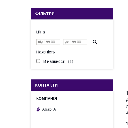
ФІЛЬТРИ
Ціна
Наявність
В наявності
1
КОНТАКТИ
С
AbabilA
В
і
п