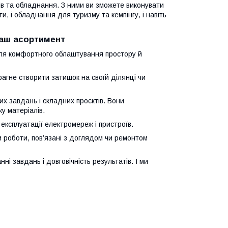
в та обладнання. З ними ви зможете виконувати
и, і обладнання для туризму та кемпінгу, і навіть
наш асортимент
для комфортного облаштування простору й
прагне створити затишок на своїй ділянці чи
х завдань і складних проєктів. Вони
у матеріалів.
експлуатації електромереж і пристроїв.
и роботи, пов’язані з доглядом чи ремонтом
ні завдань і довговічність результатів. І ми