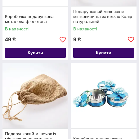
Подарунковий мішечок із
Коробочка подарункова
мішковини на затяжках Колір
металева фіолетова
натуральний
В наявності
В наявності
49
9
₴
₴
Купити
Купити
Подарунковий мішечок із
мішковини на затяжках
Коробочка подарункова