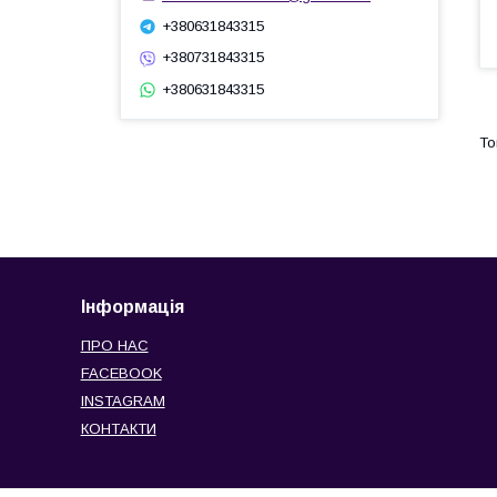
+380631843315
+380731843315
+380631843315
Інформація
ПРО НАС
FACEBOOK
INSTAGRAM
КОНТАКТИ