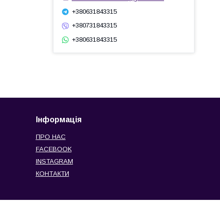
+380631843315
+380731843315
+380631843315
Інформація
ПРО НАС
FACEBOOK
INSTAGRAM
КОНТАКТИ