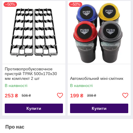
–50%
–50%
Противопробуксовочное
пристрій ТРАК 500х170х30
мм комплект 2 шт
Автомобільний міні-смітник
В наявності
В наявності
253
199
₴
₴
506 ₴
398 ₴
Купити
Купити
Про нас