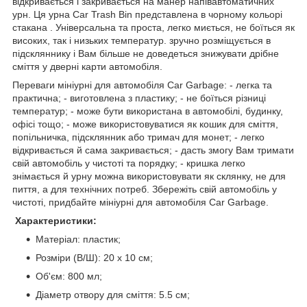
відкривається і закривається на манер напівавтоматичних
урн. Ця урна Car Trash Bin представлена в чорному кольорі
стакана . Універсальна та проста, легко миється, не боїться як
високих, так і низьких температур. зручно розміщується в
підскляннику і Вам більше не доведеться знижувати дрібне
сміття у дверні карти автомобіля.
Переваги мініурні для автомобіля Car Garbage: - легка та
практична; - виготовлена з пластику; - не боїться різниці
температур; - може бути використана в автомобілі, будинку,
офісі тощо; - може використовуватися як кошик для сміття,
попільничка, підсклянник або тримач для монет; - легко
відкривається й сама закривається; - дасть змогу Вам тримати
свій автомобіль у чистоті та порядку; - кришка легко
знімається й урну можна використовувати як склянку, не для
пиття, а для технічних потреб. Збережіть свій автомобіль у
чистоті, придбайте мініурні для автомобіля Car Garbage.
Характеристики:
Матеріал: пластик;
Розміри (В/Ш): 20 х 10 см;
Об'єм: 800 мл;
Діаметр отвору для сміття: 5.5 см;