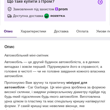
Що таке купити з Пром?
Замовлення під захистом
Доступна доставка
Опис
Характеристики
Доставка
Оплата
Умови п
Опис
Автомобільний міні-смітник
Автомобіль — це другий будинок автомобіліста, а в деяких
випадках і зовсім перший. Підтримувати його в справності, а
головне в чистоті — чи не головне завдання кожного власника
автомобіля.
Пропонуємо Вам зручну та практичну
мініурні для
автомобіля
- Car Garbage. Ця міні-урна зроблена за формою
високої склянки, і завдяки універсальному діаметру підійде під
будь-який підсклянник будь-якого автомобіля. Виготовлена
урна цілком із пластику та має спеціальну кришку напівкруглої
форми. У самій кришці має невелике віконце, яке