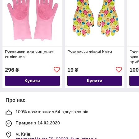
Рукавички для чищення
Рукавички жіночі Квіти
Госп
силіконові
рука
приб
посу
296
19
100
₴
₴
Купити
Купити
Про нас
100% позитивних з 64 відгуків за рік
Працює з 14.02.2020
м. Київ
проспект Науки 59, 03083, Київ, Україна