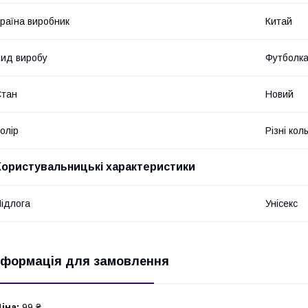
раїна виробник
Китай
ид виробу
Футболк
Стан
Новий
олір
Різні кол
Користувальницькі характеристики
ідлога
Унісекс
нформація для замовлення
іна:
99 ₴