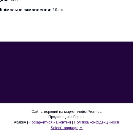
Мінімальне замовлення:
10 шт.
Сайт створений на маркетплейсі
Prom.ua
Продавець на Bigl.ua
AbabilA |
Поскаржитися на контент
|
Політика конфіденційності
Select Language
▼