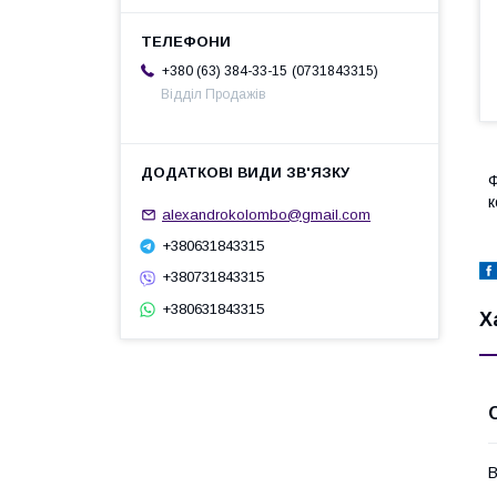
0731843315
+380 (63) 384-33-15
Відділ Продажів
Ф
к
alexandrokolombo@gmail.com
+380631843315
+380731843315
+380631843315
Х
В