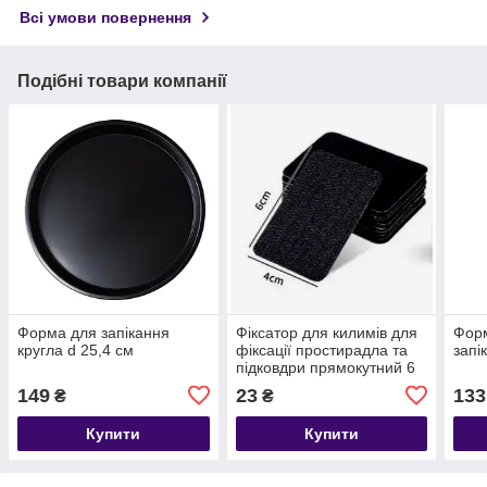
Всі умови повернення
Подібні товари компанії
Форма для запікання
Фіксатор для килимів для
Фор
кругла d 25,4 см
фіксації простирадла та
запі
підковдри прямокутний 6
см чорний
149
23
133
₴
₴
Купити
Купити