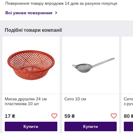
Повернення товару впродовж 14 днів за рахунок покупця
Всі умови повернення
Подібні товари компанії
Миска друшляк 24 см
Сито 10 см
Сито
пластикова 10 шт
з ру
17
59
80
₴
₴
Купити
Купити