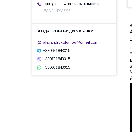
0731843315
+380 (63) 384-33-15
Відділ Продажів
В
д
1
alexandrokolombo@gmail.com
П
+380631843315
м
+380731843315
В
+380631843315
М