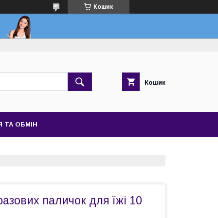
Кошик
Кошик
 ТА ОБМІН
разових паличок для їжі 10