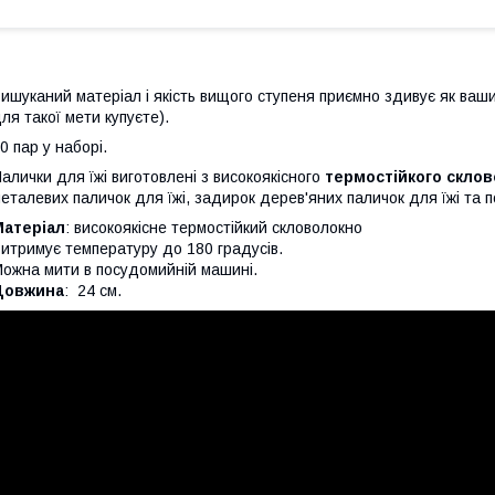
ишуканий матеріал і якість вищого ступеня приємно здивує як ваши
ля такої мети купуєте).
0 пар у наборі.
алички для їжі виготовлені з високоякісного
термостійкого скло
еталевих паличок для їжі, задирок дерев'яних паличок для їжі та п
Матеріал
: високоякісне термостійкий скловолокно
итримує температуру до 180 градусів.
ожна мити в посудомийній машині.
Довжина
: 24 см.