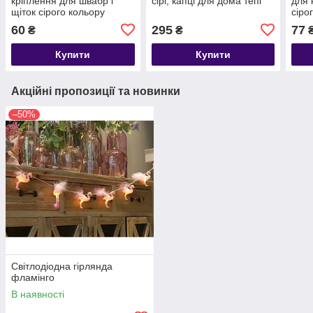
кріплення для швабр і
сірі, капці для дома тепі
для 
щіток сірого кольору
сіро
60
295
77
₴
₴
Купити
Купити
Акційні пропозиції та новинки
–50%
Світлодіодна гірлянда
фламінго
В наявності