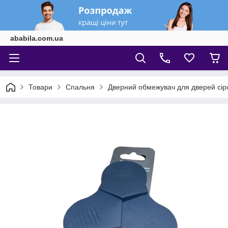
ababila.com.ua
Товари
Спальня
Дверний обмежувач для дверей сір