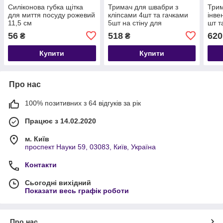
Силіконова губка щітка
Тримач для швабри з
Трим
для миття посуду рожевий
кліпсами 4шт та гачками
інве
11,5 см
5шт на стіну для
шт т
утримування для швабр і
на с
56
518
620
₴
₴
щіток, тримач-кліпса
нерж
Купити
Купити
Про нас
100% позитивних з 64 відгуків за рік
Працює з 14.02.2020
м. Київ
проспект Науки 59, 03083, Київ, Україна
Контакти
Сьогодні вихідний
Показати весь графік роботи
Про нас