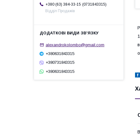
0731843315
+380 (63) 384-33-15
Відділ Продажів
Р
1
в
alexandrokolombo@gmail.com
о
+380631843315
+380731843315
+380631843315
Х
В