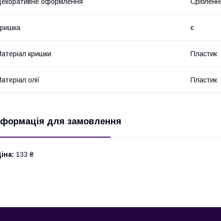
екоративне оформлення
Срібленн
Кришка
є
атеріал кришки
Пластик
атеріал олії
Пластик
нформація для замовлення
іна:
133 ₴