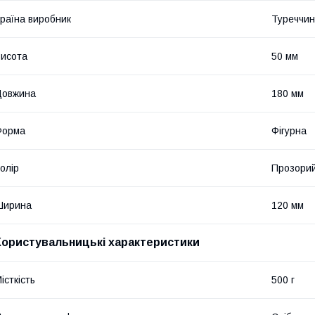
раїна виробник
Туреччи
исота
50 мм
Довжина
180 мм
Форма
Фігурна
олір
Прозори
Ширина
120 мм
Користувальницькі характеристики
істкість
500 г