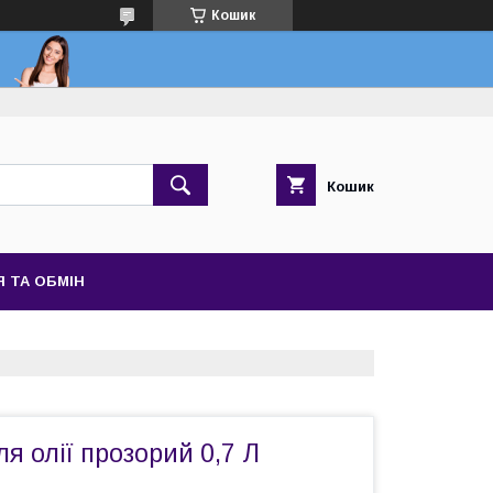
Кошик
Кошик
 ТА ОБМІН
я олії прозорий 0,7 Л