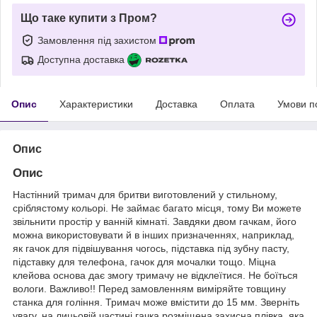
Що таке купити з Пром?
Замовлення під захистом
Доступна доставка
Опис
Характеристики
Доставка
Оплата
Умови п
Опис
Опис
Настінний тримач для бритви виготовлений у стильному,
сріблястому кольорі. Не займає багато місця, тому Ви можете
звільнити простір у ванній кімнаті. Завдяки двом гачкам, його
можна використовувати й в інших призначеннях, наприклад,
як гачок для підвішування чогось, підставка під зубну пасту,
підставку для телефона, гачок для мочалки тощо. Міцна
клейова основа дає змогу тримачу не відклеїтися. Не боїться
вологи. Важливо!! Перед замовленням виміряйте товщину
станка для гоління. Тримач може вмістити до 15 мм. Зверніть
увагу, на лицьовій частині гачка розміщена захисна плівка, яка