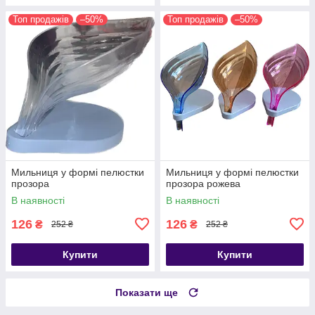
Топ продажів
–50%
Топ продажів
–50%
Мильниця у формі пелюстки
Мильниця у формі пелюстки
прозора
прозора рожева
В наявності
В наявності
126
126
₴
₴
252 ₴
252 ₴
Купити
Купити
Показати ще