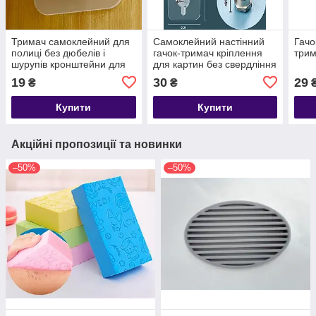
Тримач самоклейний для
Самоклейний настінний
Гачо
полиці без дюбелів і
гачок-тримач кріплення
три
шурупів кронштейни для
для картин без свердління
полиць 6 см
прозорий регульований 12
19
30
29
₴
₴
₴
мм
Купити
Купити
Акційні пропозиції та новинки
–50%
–50%