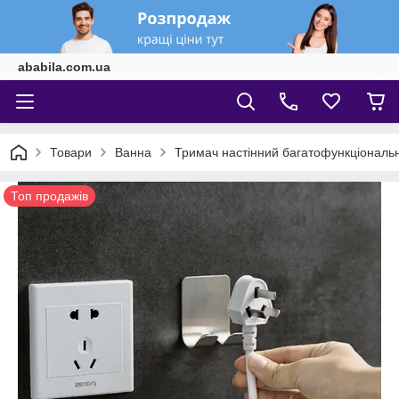
ababila.com.ua
Товари
Ванна
Тримач настінний багатофункціональ
Топ продажів