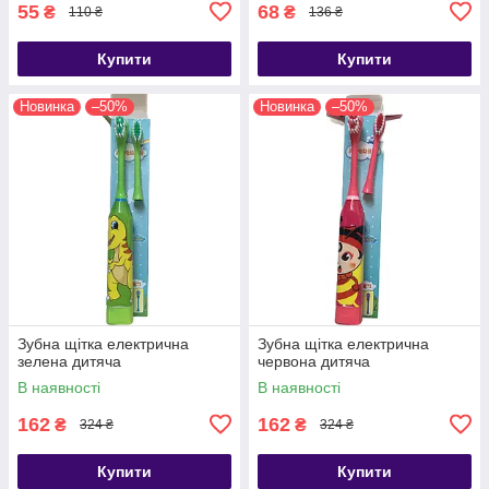
55
68
₴
₴
110 ₴
136 ₴
Купити
Купити
Новинка
–50%
Новинка
–50%
Зубна щітка електрична
Зубна щітка електрична
зелена дитяча
червона дитяча
В наявності
В наявності
162
162
₴
₴
324 ₴
324 ₴
Купити
Купити