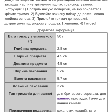
захищає настінне кріплення під час транспортування.
Інструкція: 1) Протріть насухо поверхня, на яку збираєтеся
кріпити тримач. 2) Відклейте захисну плівку, де розташована
клейова основа. 3) Приклейте тримач до поверхні,
дотримуючи під упором упродовж 1 хвилини. 4) Готово!
Додаткова інформація
Вага товару з упаковкою
50 г
(г)
Глибина предмета
2.8 см
Ширина предмета
4.5 см
Довжина предмета
4.5 см
Ширина паковання
5 см
Висота паковання
5.7 см
Довжина паковання
3 см
Тип тримачів для ванної
для бритвового верстата; для
ванного
приладдя; Гачки для
ванної кімнати
Призначення подарунка
коханому; коханій; тато