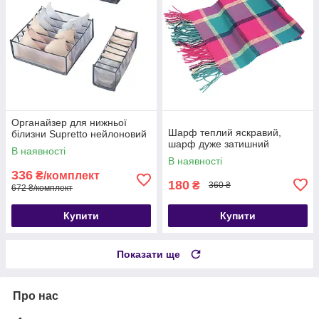
Органайзер для нижньої
Шарф теплий яскравий,
білизни Supretto нейлоновий
шарф дуже затишний
В наявності
В наявності
336
₴/комплект
180
₴
360 ₴
672 ₴/комплект
Купити
Купити
Показати ще
Про нас