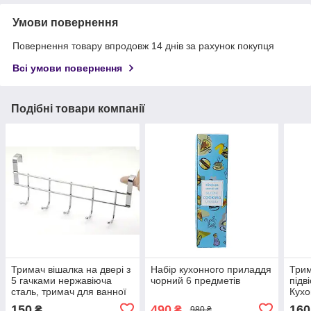
Умови повернення
Повернення товару впродовж 14 днів за рахунок покупця
Всі умови повернення
Подібні товари компанії
Тримач вішалка на двері з
Набір кухонного приладдя
Трим
5 гачками нержавіюча
чорний 6 предметів
підв
сталь, тримач для ванної
Кухо
для полотенець на двері,
шафу
150
490
160
₴
₴
980 ₴