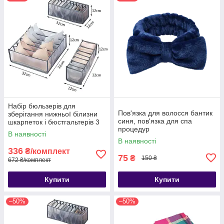
Набір бюльзерів для
Пов'язка для волосся бантик
зберігання нижньої білизни
синя, пов'язка для спа
шкарпеток і бюстгальтерів 3
процедур
предмети
В наявності
В наявності
336
₴/комплект
75
₴
150 ₴
672 ₴/комплект
Купити
Купити
–50%
–50%