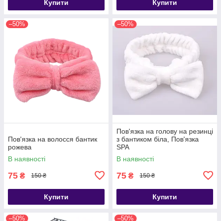
Купити
Купити
–50%
–50%
Пов'язка на голову на резинці
Пов'язка на волосся бантик
з бантиком біла, Пов'язка
рожева
SPA
В наявності
В наявності
75
75
₴
₴
150 ₴
150 ₴
Купити
Купити
–50%
–50%