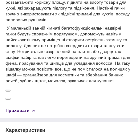
розвантажити корисну площу, підняти на висоту товари для
кухні, які захаращують підлогу та підвіконня. Настінні гачки
зручно використовувати як підвісні тримачі для кухлів, посуду,
паперових рушників.
У маленькій ванній кімнаті багатофункціональні надвірні
гачки будуть справжнім порятунком, допоможуть навіть у
найсоковитішому приміщенні створити острівець затишку та
релаксу. Для них не потрібно свердлити отвори та псувати
стіну. Нетривіально закріплений на плитці або дверцятах
шафки набір гачків легко перетворити на зручний тримач для
фена, прасування та щипців для укладання волосся. На таку
вішалку можна повісити все, що не помістилося на полицях у
шафі — органайзери для косметики та зберігання банних
речей, зубних щіток, мочалок, рукавичок для купання.
Приховати
Характеристики