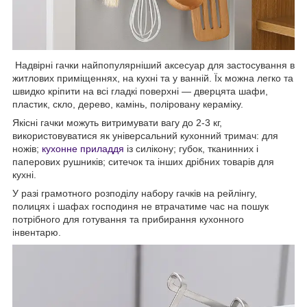
Надвірні гачки найпопулярніший аксесуар для застосування в
житлових приміщеннях, на кухні та у ванній. Їх можна легко та
швидко кріпити на всі гладкі поверхні — дверцята шафи,
пластик, скло, дерево, камінь, поліровану кераміку.
Якісні гачки можуть витримувати вагу до 2-3 кг,
використовуватися як універсальний кухонний тримач: для
ножів;
кухонне приладдя
із силікону; губок, тканинних і
паперових рушників; ситечок та інших дрібних товарів для
кухні.
У разі грамотного розподілу набору гачків на рейлінгу,
полицях і шафах господиня не втрачатиме час на пошук
потрібного для готування та прибирання кухонного
інвентарю.