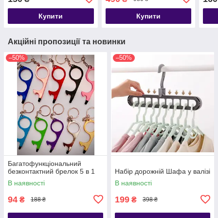
тримач для передпокою
Купити
Купити
Акційні пропозиції та новинки
–50%
–50%
Багатофункціональний
безконтактний брелок 5 в 1
Набір дорожній Шафа у валізі
В наявності
В наявності
94
199
₴
₴
188 ₴
398 ₴