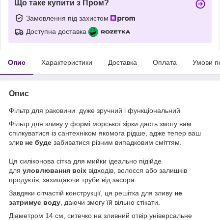
Що таке купити з Пром?
Замовлення під захистом
Доступна доставка
Опис
Характеристики
Доставка
Оплата
Умови п
Опис
Фільтр для раковини дуже зручний і функціональний
Фільтр для зливу у формі морської зірки дасть змогу вам
спілкуватися із сантехніком якомога рідше, адже тепер ваш
злив
не буде
забиватися різним випадковим сміттям.
Ця силіконова сітка для мийки ідеально підійде
для
уловлювання всіх
відходів, волосся або залишків
продуктів, захищаючи труби від засора.
Завдяки сітчастій конструкції, ця решітка для зливу
не
затримує воду
, даючи змогу їй вільно стікати.
Діаметром 14 см, ситечко на зливний отвір універсальне