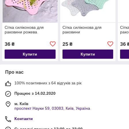
Сітка силіконова для
Сітка силіконова для
Сітк
раковини рожева
раковини
рако
36
25
36
₴
₴
Купити
Купити
Про нас
100% позитивних з 64 відгуків за рік
Працює з 14.02.2020
м. Київ
проспект Науки 59, 03083, Київ, Україна
Контакти
Сьогодні працює з 12:00 до 23:00