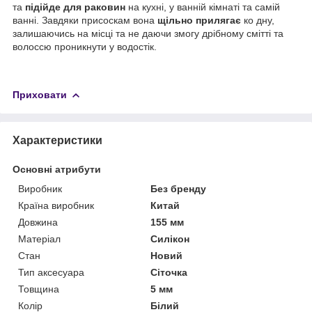
та
підійде для раковин
на кухні, у ванній кімнаті та самій
ванні. Завдяки присоскам вона
щільно прилягає
ко дну,
залишаючись на місці та не даючи змогу дрібному смітті та
волоссю проникнути у водостік.
Приховати
Характеристики
Основні атрибути
Виробник
Без бренду
Країна виробник
Китай
Довжина
155 мм
Матеріал
Силікон
Стан
Новий
Тип аксесуара
Сіточка
Товщина
5 мм
Колір
Білий