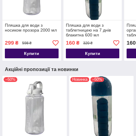
Пляшка для води з
Пляшка для води з
Пляш
носиком прозора 2000 мл
таблетницею на 7 днів
орга
блакитна 600 мл
табл
299
160
160
₴
₴
598 ₴
320 ₴
Купити
Купити
Акційні пропозиції та новинки
–50%
Новинка
–50%