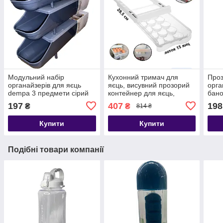
Модульний набір
Кухонний тримач для
Про
органайзерів для яєць
яєць, висувний прозорий
орга
dempa 3 предмети сірий
контейнер для яєць,
бано
фруктів, овочів, для
x 10
197
407
198
₴
₴
814 ₴
холодильника
Купити
Купити
Подібні товари компанії