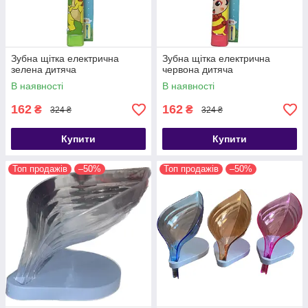
Зубна щітка електрична
Зубна щітка електрична
зелена дитяча
червона дитяча
В наявності
В наявності
162
162
₴
₴
324 ₴
324 ₴
Купити
Купити
Топ продажів
–50%
Топ продажів
–50%