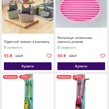
Мильниця силіконова
Підвісний тримач в раковину
овальна рожева
В наявності
В наявності
55
68
₴
₴
110 ₴
136 ₴
Купити
Купити
Новинка
–50%
Новинка
–50%