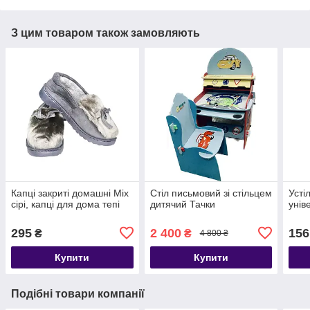
З цим товаром також замовляють
Капці закриті домашні Міх
Стіл письмовий зі стільцем
Усті
сірі, капці для дома тепі
дитячий Тачки
унів
295
2 400
156
₴
₴
4 800 ₴
Купити
Купити
Подібні товари компанії