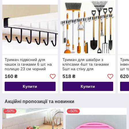
Тримач підвісний для
Тримач для швабри з
Трим
чашок із гачками 6 шт. на
кліпсами 4шт та гачками
інве
полицю 23 см чорний
5шт на стіну для
шт т
утримування для швабр і
на с
160
518
620
₴
₴
щіток, тримач-кліпса
нерж
Купити
Купити
Акційні пропозиції та новинки
–50%
–50%