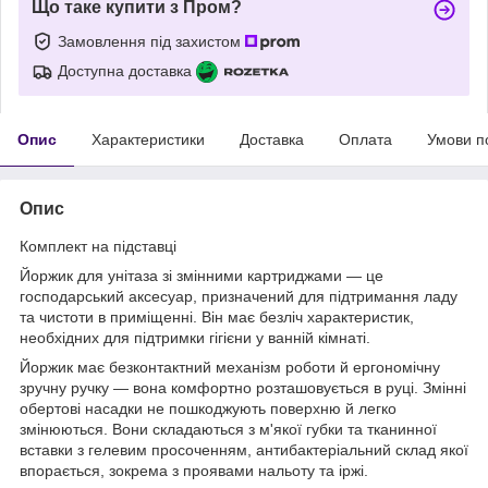
Що таке купити з Пром?
Замовлення під захистом
Доступна доставка
Опис
Характеристики
Доставка
Оплата
Умови п
Опис
Комплект на підставці
Йоржик для унітаза зі змінними картриджами — це
господарський аксесуар, призначений для підтримання ладу
та чистоти в приміщенні. Він має безліч характеристик,
необхідних для підтримки гігієни у ванній кімнаті.
Йоржик має безконтактний механізм роботи й ергономічну
зручну ручку — вона комфортно розташовується в руці. Змінні
обертові насадки не пошкоджують поверхню й легко
змінюються. Вони складаються з м'якої губки та тканинної
вставки з гелевим просоченням, антибактеріальний склад якої
впорається, зокрема з проявами нальоту та іржі.