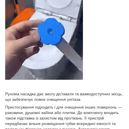
Рухома насадка дає змогу діставати та важкодоступних місць,
що забезпечує повне очищення унітаза.
Пристосування підходить і для очищення інших поверхонь —
раковини, душової кабіни або плитки. До комплекту входить
також підставка із захистом від протікань. Її пристрій
передбачає вільне розміщення губки всередині ємності та
подальшу фіксацію насадки з ручкою. Аксесуари мають