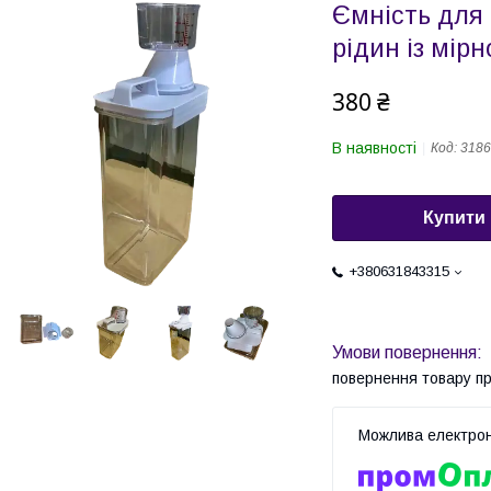
Ємність для 
рідин із мір
380 ₴
В наявності
Код:
3186
Купити
+380631843315
повернення товару п