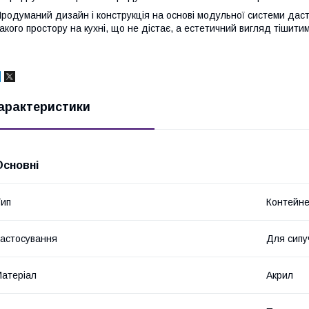
родуманий дизайн і конструкція на основі модульної системи дас
акого простору на кухні, що не дістає, а естетичний вигляд тішит
арактеристики
Основні
ип
Контейне
астосування
Для сипу
атеріал
Акрил