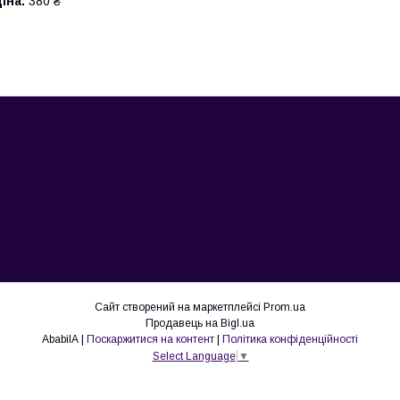
іна:
380 ₴
Сайт створений на маркетплейсі
Prom.ua
Продавець на Bigl.ua
AbabilA |
Поскаржитися на контент
|
Політика конфіденційності
Select Language
▼