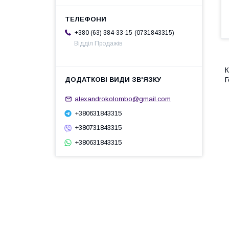
0731843315
+380 (63) 384-33-15
Відділ Продажів
К
Г
alexandrokolombo@gmail.com
+380631843315
+380731843315
+380631843315