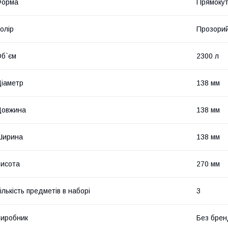
Форма
Прямоку
олір
Прозори
б`єм
2300 л
іаметр
138 мм
Довжина
138 мм
Ширина
138 мм
исота
270 мм
ількість предметів в наборі
3
иробник
Без брен