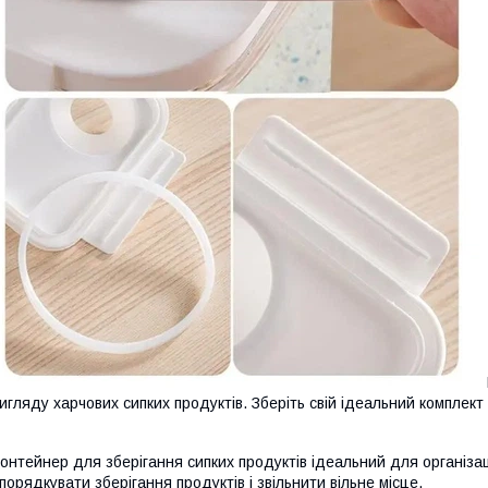
игляду харчових сипких продуктів. Зберіть свій ідеальний комплект 
онтейнер для зберігання сипких продуктів ідеальний для організаці
порядкувати зберігання продуктів і звільнити вільне місце.